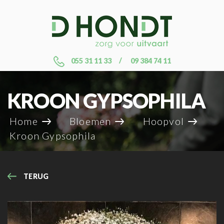
055 31 11 33
09 384 74 11
KROON GYPSOPHILA
Home
Bloemen
Hoopvol
Kroon Gypsophila
TERUG