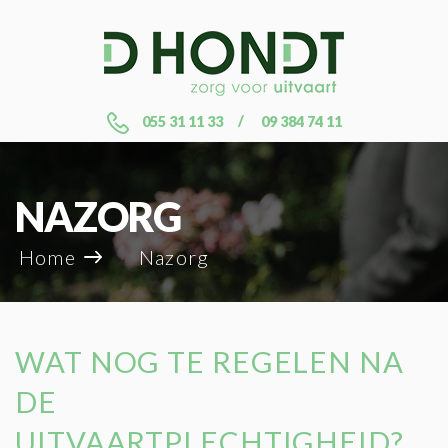
055 31 11 33
09 384 74 11
NAZORG
Home
Nazorg
WAT NOG TE REGELEN NA
DE
UITVAARTPLECHTIGHEID?