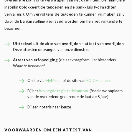
overledene klant is te verwittigen van het overlijden. De financiële
instelling blokkeert de tegoeden en de bankkluis (volmachten
vervallen!). Om vervolgens de tegoeden te kunnen vrijmaken zal u
door de bankinstelling gevraagd worden om hen het volgende te
bezorgen:
Uittreksel uit de akte van overlijden – attest van overlijden
.
Deze attesten ontvangt u van onze diensten.
Attest van erfopvolging
(zie aanvraagformulier hieronder)
W
aar te bekomen?
Online via
MyMinfin
of de site van
FOD Financiën
Bij het
bevoegde registratiekantoor
(fiscale woonplaats
van de overledene gedurende de laatste 5 jaar)
Bij een notaris naar keuze
VOORWAARDEN OM EEN ATTEST VAN