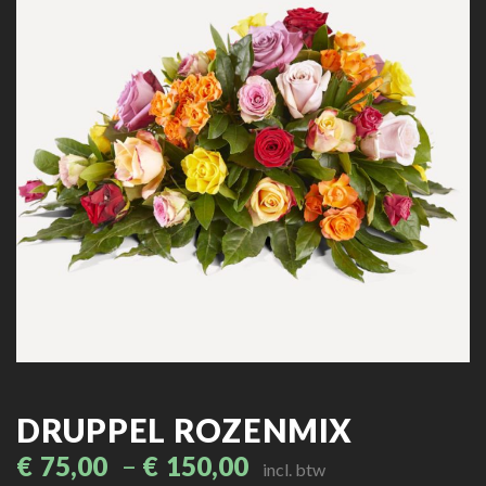
DRUPPEL ROZENMIX
€
75,00
–
€
150,00
incl. btw