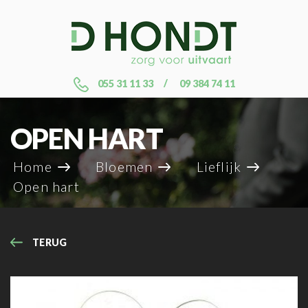
055 31 11 33
09 384 74 11
OPEN HART
Home
Bloemen
Lieflijk
Open hart
TERUG