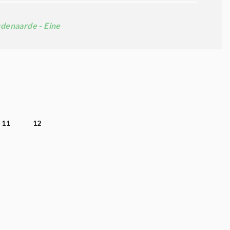
denaarde - Eine
11
12