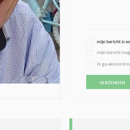
G
mijn bericht is e
E
mijn bericht ma
K
O
B
Ik ga akkoord m
Z
E
E
V
N
E
VERZENDEN
C
S
O
T
N
I
D
G
O
I
L
N
A
G
T