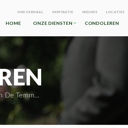
ONS VERHAAL
INSPIRATIE
NIEUWS
LOCATIES
HOME
ONZE DIENSTEN
CONDOLEREN
REN
 De Temmerman