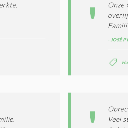
T
I
erkte.
Onze O
E
E
R
overli
*
M
Famili
E
N
E
JOSÉ P
N
C
O
N
Ho
D
I
T
I
E
S
*
Oprec
ilie.
Veel s