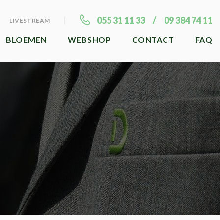
055 31 11 33
09 384 74 11
LIVESTREAM
BLOEMEN
WEBSHOP
CONTACT
FAQ