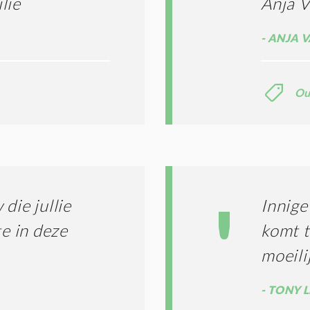
lie
Anja V
ANJA V
Ou
die jullie
Innige
te in deze
komt t
moeili
TONY L