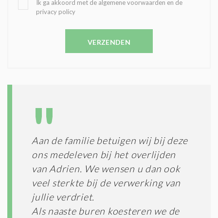
O
B
Ik ga akkoord met de algemene voorwaarden en de
Z
privacy policy
E
E
V
N
E
C
VERZENDEN
S
O
T
N
I
D
G
O
I
L
N
A
G
T
T
I
E
E
R
Aan de familie betuigen wij bij deze
*
M
ons medeleven bij het overlijden
E
N
van Adrien. We wensen u dan ook
E
veel sterkte bij de verwerking van
N
jullie verdriet.
C
O
Als naaste buren koesteren we de
N