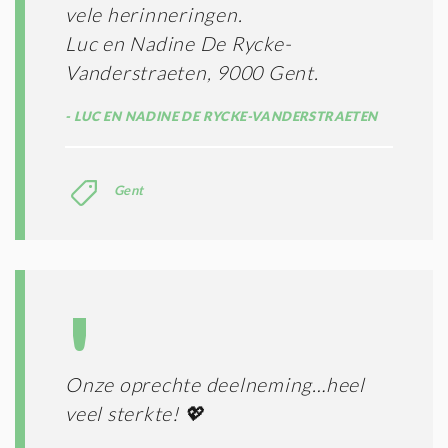
vele herinneringen.
D
I
Luc en Nadine De Rycke-
T
Vanderstraeten, 9000 Gent.
I
E
LUC EN NADINE DE RYCKE-VANDERSTRAETEN
S
*
Gent
Onze oprechte deelneming…heel
veel sterkte! 💖