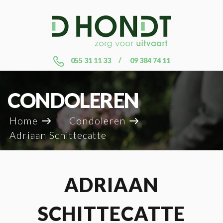
055 31 11 33
09 384 74 11
CONDOLEREN
Home
Condoleren
Adriaan Schittecatte
ADRIAAN
SCHITTECATTE