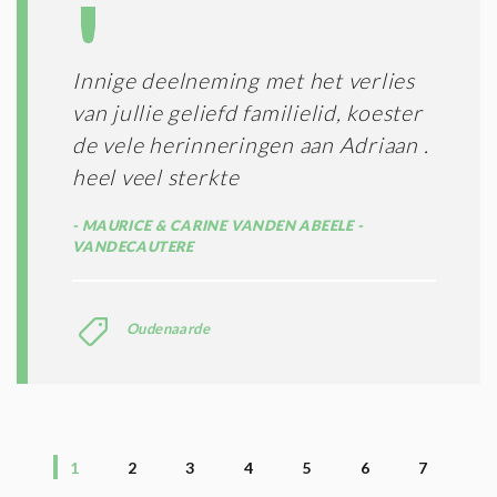
Innige deelneming met het verlies
van jullie geliefd familielid, koester
de vele herinneringen aan Adriaan .
heel veel sterkte
MAURICE & CARINE VANDEN ABEELE -
VANDECAUTERE
Oudenaarde
1
2
3
4
5
6
7