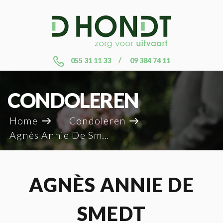
055 31 11 33
09 384 74 11
CONDOLEREN
Home
Condoleren
Agnès Annie De Smedt
AGNÈS ANNIE DE
SMEDT