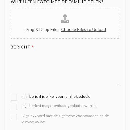
WILT U EEN FOTO MET DE FAMILIE DELEN?
Drag & Drop Files,
Choose Files to Upload
BERICHT
*
G
mijn bericht is enkel voor familie bedoeld
E
mijn bericht mag openbaar geplaatst worden
K
O
B
Ik ga akkoord met de algemene voorwaarden en de
Z
privacy policy
E
E
V