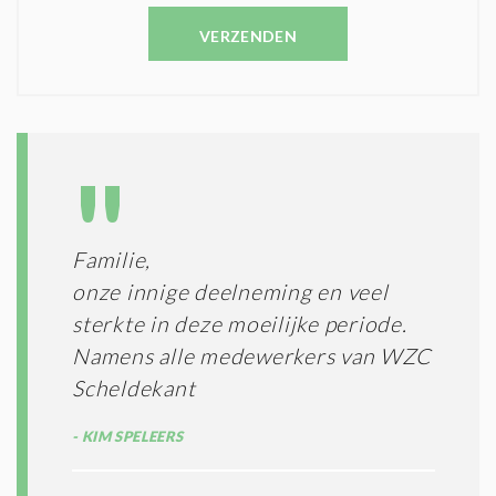
N
E
C
VERZENDEN
S
O
T
N
I
D
G
O
I
L
N
A
G
T
T
I
E
E
R
Familie,
*
M
onze innige deelneming en veel
E
N
sterkte in deze moeilijke periode.
E
Namens alle medewerkers van WZC
N
Scheldekant
C
O
N
KIM SPELEERS
D
I