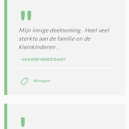
L
N
A
G
T
T
I
E
E
R
Mijn innige deelneming . Heel veel
*
M
sterkte aan de familie en de
E
N
kleinkinderen .
E
N
VAN DEN HEEDE DAISY
C
O
N
Waregem
D
I
T
I
E
S
*