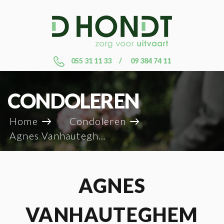
055 31 11 33
09 384 74 11
CONDOLEREN
Home
Condoleren
Agnes Vanhauteghem
AGNES
VANHAUTEGHEM