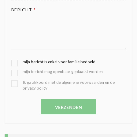
BERICHT
*
G
mijn bericht is enkel voor familie bedoeld
E
mijn bericht mag openbaar geplaatst worden
K
O
B
Ik ga akkoord met de algemene voorwaarden en de
Z
privacy policy
E
E
V
N
E
C
VERZENDEN
S
O
T
N
I
D
G
O
I