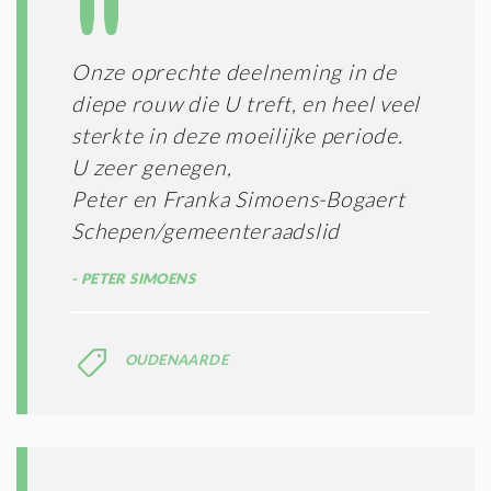
T
T
I
E
E
R
Onze oprechte deelneming in de
*
M
diepe rouw die U treft, en heel veel
E
N
sterkte in deze moeilijke periode.
E
U zeer genegen,
N
Peter en Franka Simoens-Bogaert
C
O
Schepen/gemeenteraadslid
N
D
PETER SIMOENS
I
T
I
E
OUDENAARDE
S
*