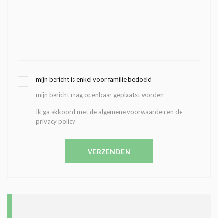
G
mijn bericht is enkel voor familie bedoeld
E
mijn bericht mag openbaar geplaatst worden
K
O
B
Ik ga akkoord met de algemene voorwaarden en de
Z
privacy policy
E
E
V
N
E
C
VERZENDEN
S
O
T
N
I
D
G
O
I
L
N
A
G