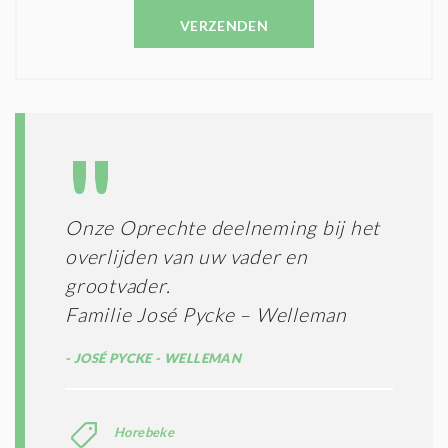
N
E
C
VERZENDEN
S
O
T
N
I
D
G
O
I
L
N
A
G
T
T
I
E
E
R
Onze Oprechte deelneming bij het
*
M
overlijden van uw vader en
E
N
grootvader.
E
Familie José Pycke – Welleman
N
C
JOSÉ PYCKE - WELLEMAN
O
N
D
I
Horebeke