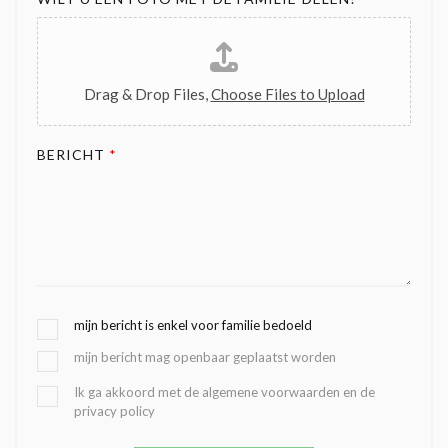
Drag & Drop Files,
Choose Files to Upload
BERICHT
*
G
mijn bericht is enkel voor familie bedoeld
E
mijn bericht mag openbaar geplaatst worden
K
O
B
Ik ga akkoord met de algemene voorwaarden en de
Z
privacy policy
E
E
V