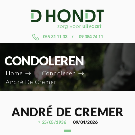
055 31 11 33
09 384 74 11
CONDOLEREN
Home
Condoleren
André De Cremer
ANDRÉ DE CREMER
25/05/1936
09/04/2026