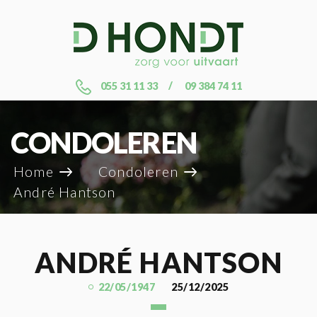
055 31 11 33
09 384 74 11
CONDOLEREN
Home
Condoleren
André Hantson
ANDRÉ HANTSON
22/05/1947
25/12/2025