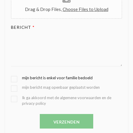
Drag & Drop Files,
Choose Files to Upload
BERICHT
*
G
mijn bericht is enkel voor familie bedoeld
E
mijn bericht mag openbaar geplaatst worden
K
O
B
Ik ga akkoord met de algemene voorwaarden en de
Z
privacy policy
E
E
V
N
E
C
VERZENDEN
S
O
T