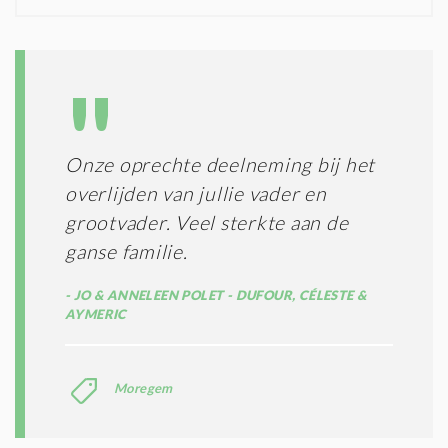
N
I
D
G
O
I
L
N
A
G
T
T
I
E
E
R
Onze oprechte deelneming bij het
*
M
overlijden van jullie vader en
E
N
grootvader. Veel sterkte aan de
E
ganse familie.
N
C
JO & ANNELEEN POLET - DUFOUR, CÉLESTE &
O
AYMERIC
N
D
I
T
Moregem
I
E