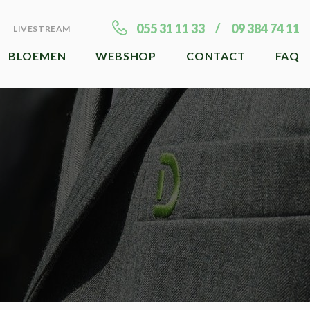
055 31 11 33
09 384 74 11
LIVESTREAM
BLOEMEN
WEBSHOP
CONTACT
FAQ