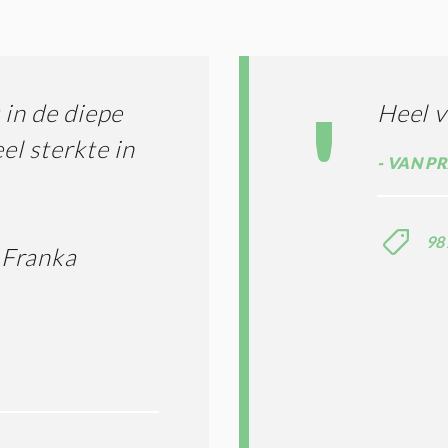
G
O
I
L
N
A
G
T
T
I
in de diepe
Heel v
E
E
R
el sterkte in
*
M
VAN PR
E
N
E
98
N
 Franka
C
O
N
D
I
T
I
E
S