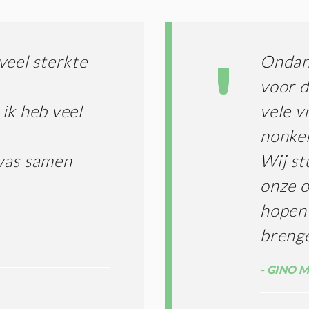
veel sterkte
Ondank
voor d
ik heb veel
vele 
nonkel
was samen
Wij st
onze 
hopen 
breng
GINO M