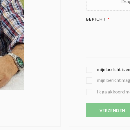
Drag
BERICHT
*
G
mijn bericht is e
E
mijn bericht ma
K
O
B
Ik ga akkoord m
Z
E
E
V
N
E
VERZENDEN
C
S
O
T
N
I
D