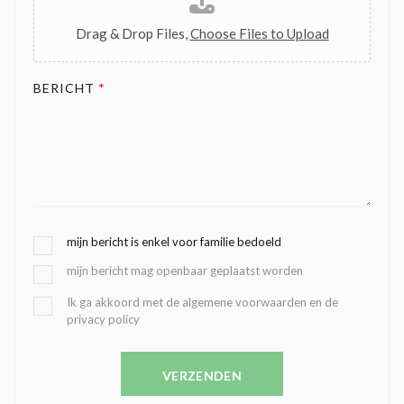
Drag & Drop Files,
Choose Files to Upload
BERICHT
*
G
mijn bericht is enkel voor familie bedoeld
E
mijn bericht mag openbaar geplaatst worden
K
O
B
Ik ga akkoord met de algemene voorwaarden en de
Z
privacy policy
E
E
V
N
E
C
VERZENDEN
S
O
T