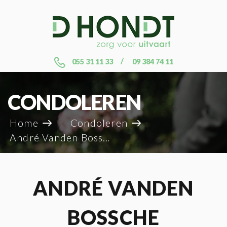
055 31 11 33
09 384 74 11
CONDOLEREN
Home
Condoleren
André Vanden Bossche
ANDRÉ VANDEN
BOSSCHE