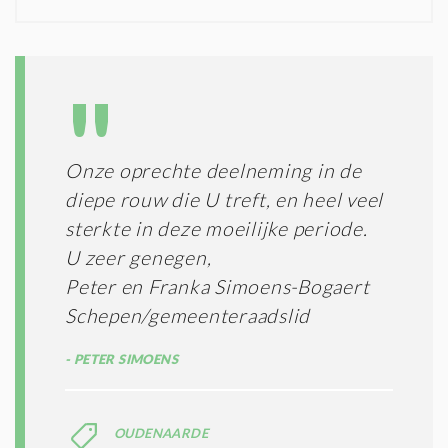
N
I
D
G
O
I
L
N
A
G
T
T
I
E
E
R
Onze oprechte deelneming in de
*
M
diepe rouw die U treft, en heel veel
E
N
sterkte in deze moeilijke periode.
E
U zeer genegen,
N
Peter en Franka Simoens-Bogaert
C
O
Schepen/gemeenteraadslid
N
D
PETER SIMOENS
I
T
I
E
OUDENAARDE