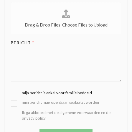
Drag & Drop Files,
Choose Files to Upload
BERICHT
*
G
mijn bericht is enkel voor familie bedoeld
E
mijn bericht mag openbaar geplaatst worden
K
O
B
Ik ga akkoord met de algemene voorwaarden en de
Z
privacy policy
E
E
V
N
E