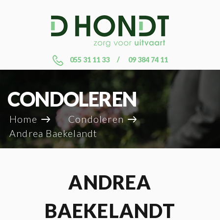
055 31 11 33
09 384 74 11
CONDOLEREN
Home
Condoleren
Andrea Baekelandt
ANDREA
BAEKELANDT