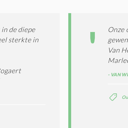
I
E
S
*
in de diepe
Onze o
el sterkte in
gewen
Van He
Marle
Bogaert
VAN WI
Ou