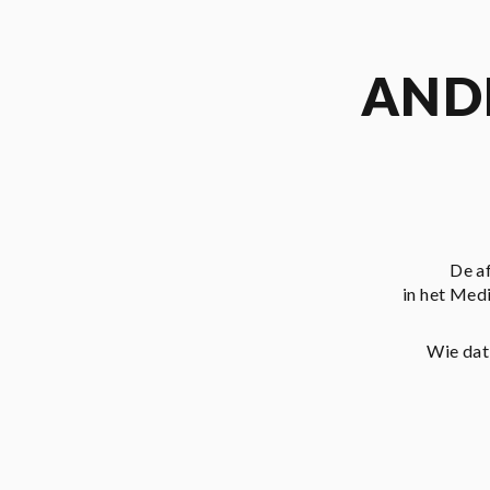
AND
De a
in het Med
Wie dat