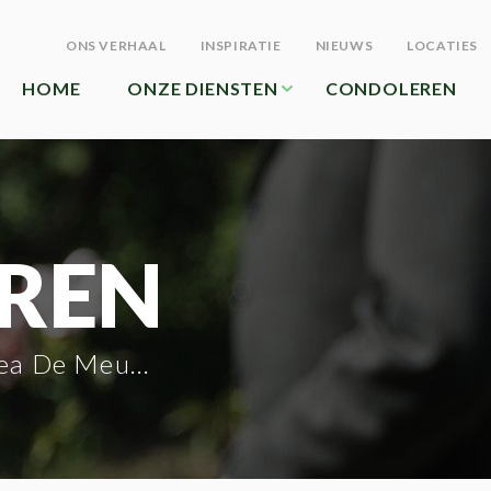
ONS VERHAAL
INSPIRATIE
NIEUWS
LOCATIES
HOME
ONZE DIENSTEN
CONDOLEREN
REN
De Meulemeester