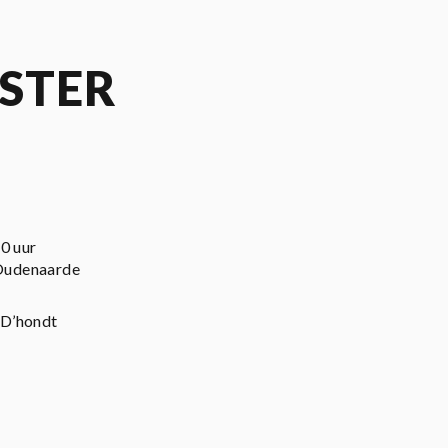
STER
0 uur
 Oudenaarde
 D’hondt