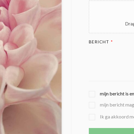
Drag
BERICHT
*
G
mijn bericht is e
E
mijn bericht ma
K
O
B
Ik ga akkoord m
Z
E
E
V
N