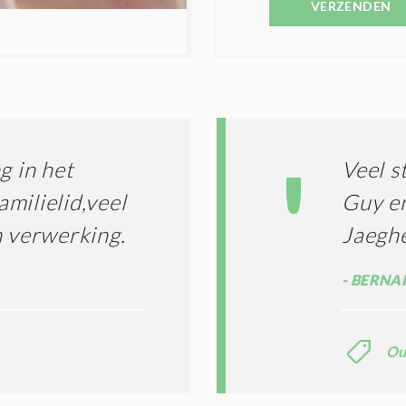
E
VERZENDEN
C
S
O
T
N
I
D
G
O
I
L
N
A
G
T
T
I
g in het
Veel s
E
E
R
amilielid,veel
Guy e
*
M
n verwerking.
Jaegh
E
N
E
BERNAR
N
C
O
N
Ou
D
I
T