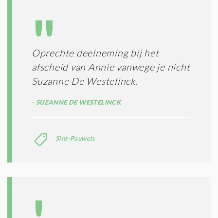
L
N
A
G
T
T
I
E
E
R
Oprechte deelneming bij het
*
M
afscheid van Annie vanwege je nicht
E
N
Suzanne De Westelinck.
E
N
SUZANNE DE WESTELINCK
C
O
N
Sint-Pauwels
D
I
T
I
E
S
*