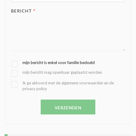
BERICHT
*
G
mijn bericht is enkel voor familie bedoeld
E
mijn bericht mag openbaar geplaatst worden
K
O
B
Ik ga akkoord met de algemene voorwaarden en de
Z
privacy policy
E
E
V
N
E
C
VERZENDEN
S
O
T
N
I
D
G
O
I