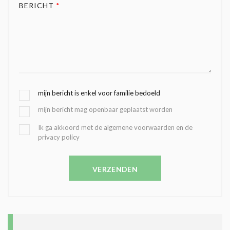
BERICHT
*
G
mijn bericht is enkel voor familie bedoeld
E
mijn bericht mag openbaar geplaatst worden
K
O
B
Ik ga akkoord met de algemene voorwaarden en de
Z
privacy policy
E
E
V
N
E
C
VERZENDEN
S
O
T
N
I
D
G
O
I
L
N