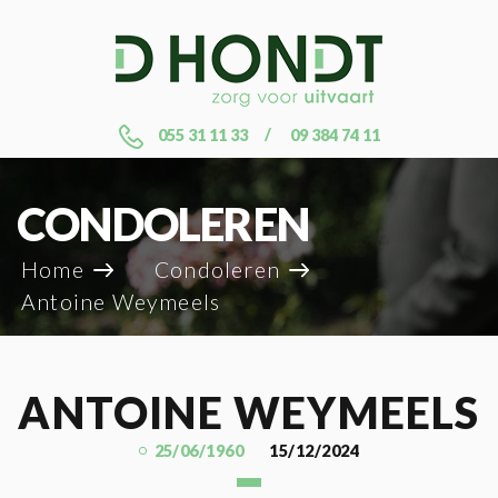
055 31 11 33
09 384 74 11
CONDOLEREN
Home
Condoleren
Antoine Weymeels
ANTOINE WEYMEELS
25/06/1960
15/12/2024