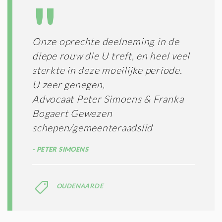
A
G
T
T
I
E
E
R
Onze oprechte deelneming in de
*
M
diepe rouw die U treft, en heel veel
E
N
sterkte in deze moeilijke periode.
E
U zeer genegen,
N
Advocaat Peter Simoens & Franka
C
O
Bogaert Gewezen
N
schepen/gemeenteraadslid
D
I
PETER SIMOENS
T
I
E
S
OUDENAARDE
*