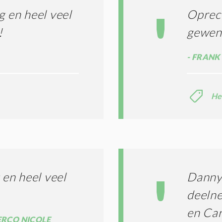
*
 en heel veel
Oprech
!
gewen
FRANK 
He
en heel veel
Danny 
deelne
en Car
RCQ NICOLE