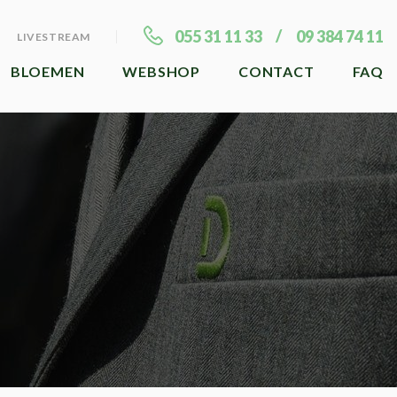
055 31 11 33
09 384 74 11
LIVESTREAM
BLOEMEN
WEBSHOP
CONTACT
FAQ