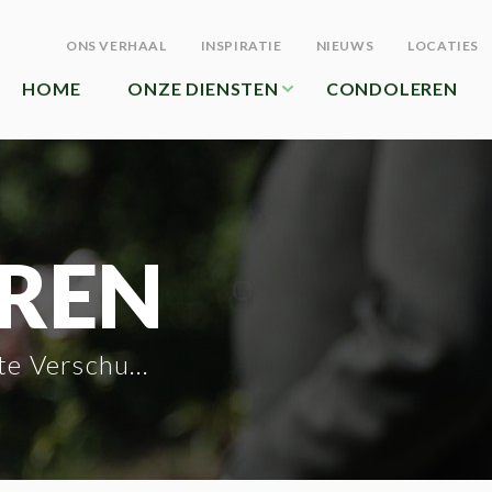
ONS VERHAAL
INSPIRATIE
NIEUWS
LOCATIES
HOME
ONZE DIENSTEN
CONDOLEREN
REN
e Verschueren