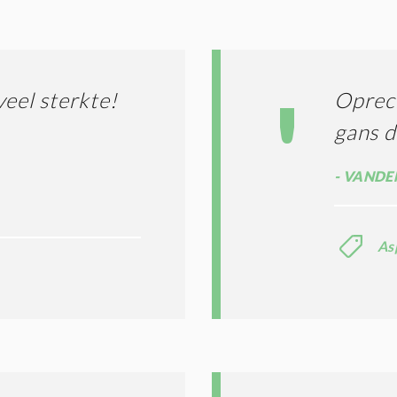
G
O
I
L
N
A
G
T
T
I
veel sterkte!
Oprech
E
E
R
gans d
*
M
E
VANDE
N
E
N
C
As
O
N
D
I
T
I
E
S