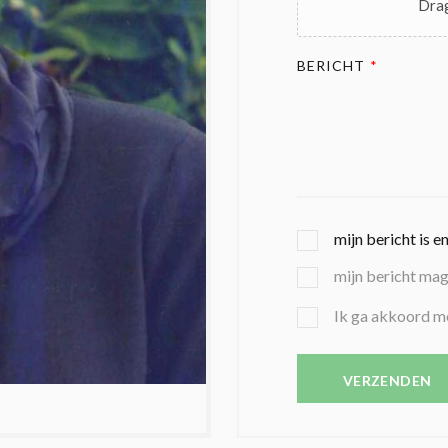
Drag
BERICHT
*
G
mijn bericht is e
E
mijn bericht ma
K
O
B
Ik ga akkoord m
Z
E
E
V
N
E
VERZENDEN
C
S
O
T
N
I
D