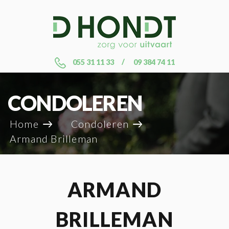
055 31 11 33
09 384 74 11
CONDOLEREN
Home
Condoleren
Armand Brilleman
ARMAND
BRILLEMAN