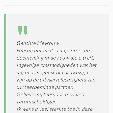
N
I
D
G
O
I
L
N
A
G
T
T
I
E
E
R
Geachte Mevrouw
*
M
Hierbij betuig ik u mijn oprechte
E
N
deelneming in de rouw die u treft.
E
Ingevolge omstandigheden was het
N
mij niet mogelijk om aanwezig te
C
O
zijn op de uitvaartplechtigheid van
N
uw teerbeminde partner.
D
I
Gelieve mij hiervoor te willen
T
verontschuldigen.
I
Ik wens u veel sterkte toe in deze
E