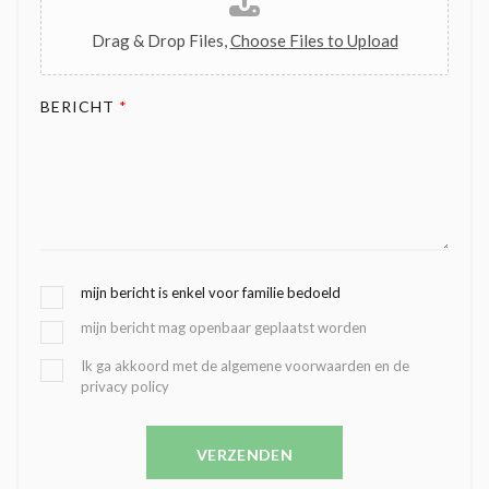
Drag & Drop Files,
Choose Files to Upload
BERICHT
*
G
mijn bericht is enkel voor familie bedoeld
E
mijn bericht mag openbaar geplaatst worden
K
O
B
Ik ga akkoord met de algemene voorwaarden en de
Z
privacy policy
E
E
V
N
E
C
VERZENDEN
S
O
T