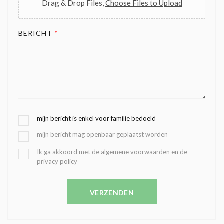
Drag & Drop Files,
Choose Files to Upload
BERICHT
*
G
mijn bericht is enkel voor familie bedoeld
E
mijn bericht mag openbaar geplaatst worden
K
O
B
Ik ga akkoord met de algemene voorwaarden en de
Z
privacy policy
E
E
V
N
E
C
VERZENDEN
S
O
T
N
I
D