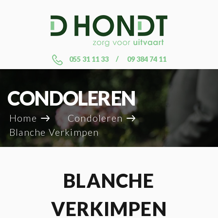
055 31 11 33
09 384 74 11
CONDOLEREN
Home
Condoleren
Blanche Verkimpen
BLANCHE
VERKIMPEN