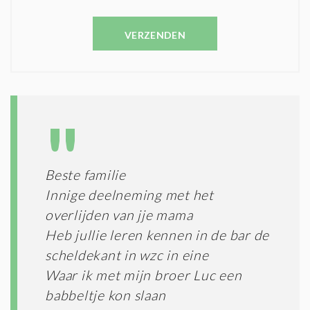
E
V
N
E
C
VERZENDEN
S
O
T
N
I
D
G
O
I
L
N
A
G
T
T
I
E
E
R
Beste familie
*
M
Innige deelneming met het
E
N
overlijden van jje mama
E
Heb jullie leren kennen in de bar de
N
scheldekant in wzc in eine
C
O
Waar ik met mijn broer Luc een
N
babbeltje kon slaan
D