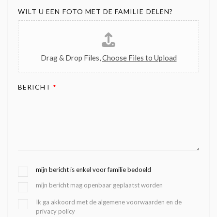
WILT U EEN FOTO MET DE FAMILIE DELEN?
Drag & Drop Files,
Choose Files to Upload
BERICHT
*
G
mijn bericht is enkel voor familie bedoeld
E
mijn bericht mag openbaar geplaatst worden
K
O
B
Ik ga akkoord met de algemene voorwaarden en de
Z
privacy policy
E