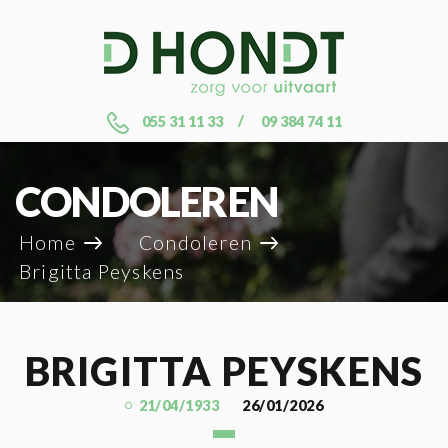
055 31 11 33
09 384 74 11
CONDOLEREN
Home
Condoleren
Brigitta Peyskens
BRIGITTA PEYSKENS
21/04/1933
26/01/2026