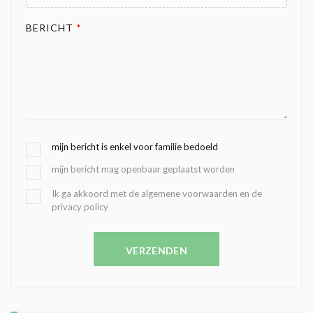
BERICHT
*
G
mijn bericht is enkel voor familie bedoeld
E
mijn bericht mag openbaar geplaatst worden
K
O
B
Ik ga akkoord met de algemene voorwaarden en de
Z
privacy policy
E
E
V
N
E
C
VERZENDEN
S
O
T
N
I
D
G
O
I