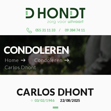
055 31 11 33
09 384 74 11
CONDOLEREN
Home
Condoleren
Carlos Dhont
CARLOS DHONT
03/02/1946
22/08/2025