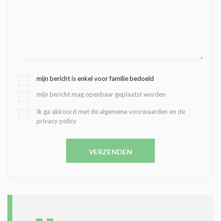
G
mijn bericht is enkel voor familie bedoeld
E
mijn bericht mag openbaar geplaatst worden
K
O
B
Ik ga akkoord met de algemene voorwaarden en de
Z
privacy policy
E
E
V
N
E
C
VERZENDEN
S
O
T
N
I
D
G
O
I
L
N
A
G