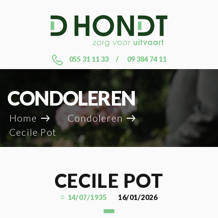
055 31 11 33
09 384 74 11
CONDOLEREN
Home
Condoleren
Cecile Pot
CECILE POT
14/07/1935
16/01/2026