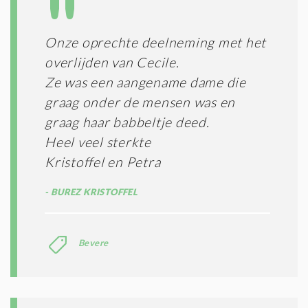
T
T
I
E
E
R
Onze oprechte deelneming met het
*
M
overlijden van Cecile.
E
N
Ze was een aangename dame die
E
graag onder de mensen was en
N
graag haar babbeltje deed.
C
O
Heel veel sterkte
N
Kristoffel en Petra
D
I
BUREZ KRISTOFFEL
T
I
E
S
Bevere
*