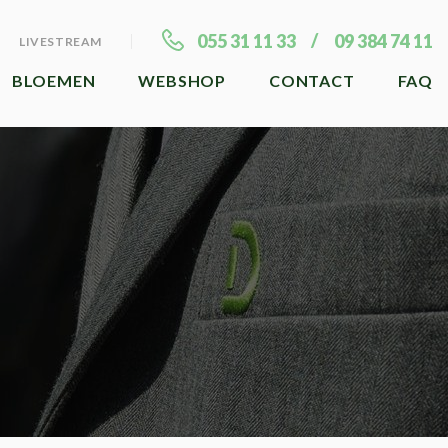
055 31 11 33
09 384 74 11
LIVESTREAM
BLOEMEN
WEBSHOP
CONTACT
FAQ