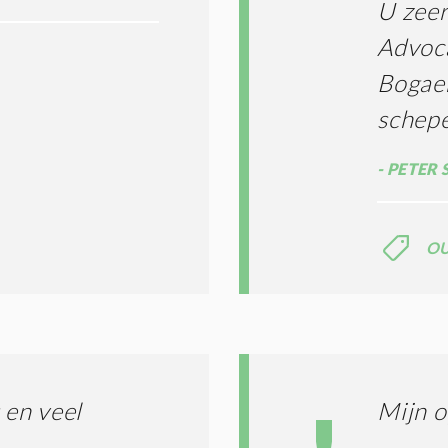
U zeer
Advoc
Bogae
schep
PETER 
O
en veel
Mijn o