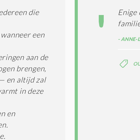
G
T
T
I
iedereen die
Enige 
E
E
R
famili
*
M
n wanneer een
E
ANNE-L
N
E
N
eringen aan de
C
O
O
ogen brengen,
N
— en altijd zal
D
I
warmt in deze
T
I
E
en en
S
*
en.
e.