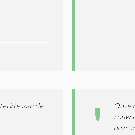
sterkte aan de
Onze o
rouw d
deze m