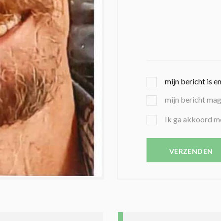
G
mijn bericht is e
E
mijn bericht ma
K
O
B
Ik ga akkoord m
Z
E
E
V
N
E
VERZENDEN
C
S
O
T
N
I
D
G
O
I
L
N
A