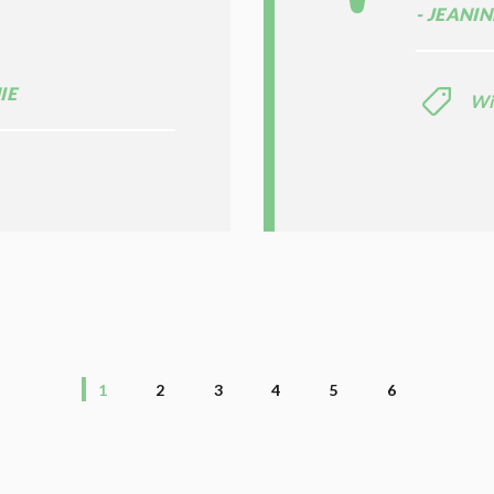
JEANIN
IE
Wi
1
2
3
4
5
6