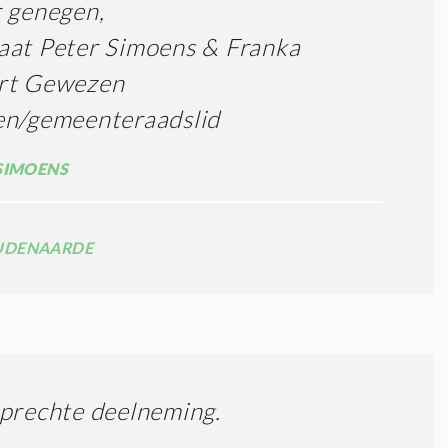
 genegen,
aat Peter Simoens & Franka
rt Gewezen
en/gemeenteraadslid
SIMOENS
UDENAARDE
prechte deelneming.