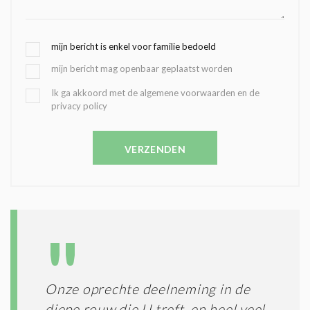
G
mijn bericht is enkel voor familie bedoeld
E
mijn bericht mag openbaar geplaatst worden
K
O
B
Ik ga akkoord met de algemene voorwaarden en de
Z
privacy policy
E
E
V
N
E
C
VERZENDEN
S
O
T
N
I
D
G
O
I
L
N
A
G
T
T
I
E
E
R
Onze oprechte deelneming in de
*
M
diepe rouw die U treft, en heel veel