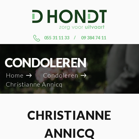
055 31 11 33
09 384 74 11
CONDOLEREN
Home
Condoleren
Christianne Annicq
CHRISTIANNE
ANNICQ