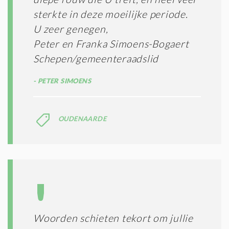
E
N
sterkte in deze moeilijke periode.
E
U zeer genegen,
N
Peter en Franka Simoens-Bogaert
C
O
Schepen/gemeenteraadslid
N
D
PETER SIMOENS
I
T
I
E
OUDENAARDE
S
*
Woorden schieten tekort om jullie