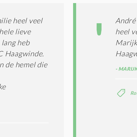
ilie heel veel
André 
hele lieve
heel v
t lang heb
Marijk
C Haagwinde.
Haagw
n de hemel die
MARIJK
ke
Ro