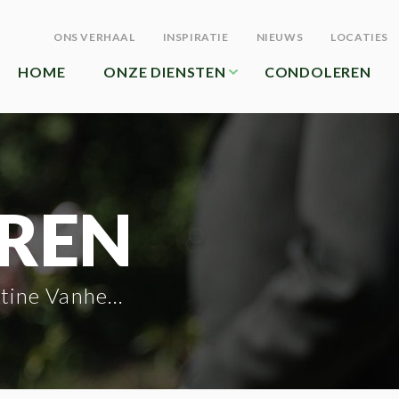
ONS VERHAAL
INSPIRATIE
NIEUWS
LOCATIES
HOME
ONZE DIENSTEN
CONDOLEREN
REN
ne Vanheuverswijn