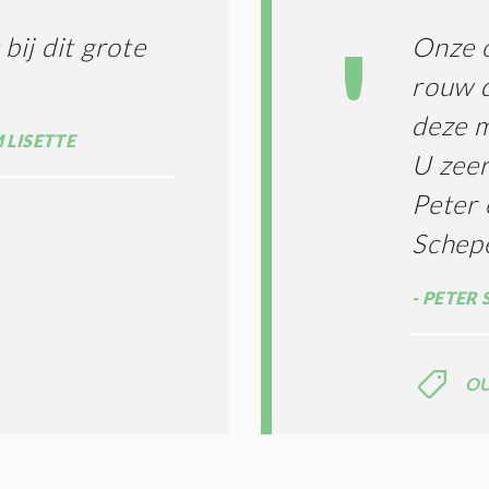
G
T
T
I
ij dit grote
Onze o
E
E
R
rouw d
*
M
deze m
E
LISETTE
N
U zeer
E
N
Peter
C
O
Schep
N
D
PETER 
I
T
I
E
O
S
*