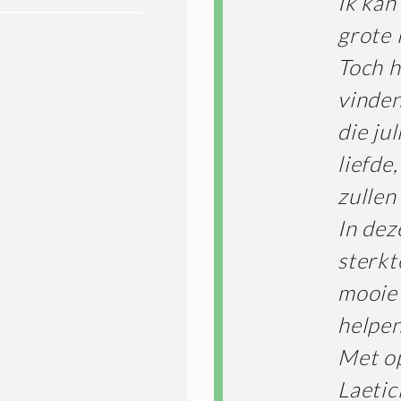
Ik kan
grote 
Toch h
vinden
die ju
liefde
zullen
In deze
sterkt
mooie 
helpen
Met o
Laetic