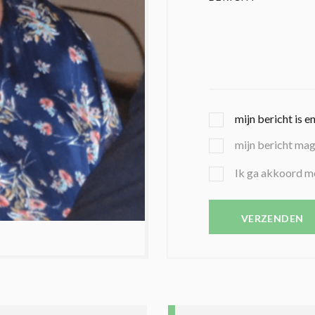
G
mijn bericht is e
E
mijn bericht ma
K
O
B
Ik ga akkoord m
Z
E
E
V
N
E
VERZENDEN
C
S
O
T
N
I
D
G
O
I
L
N
A