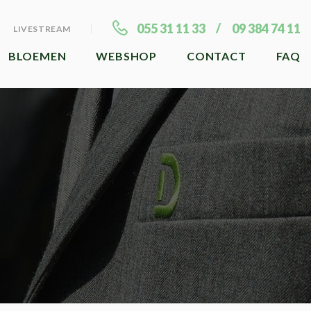
055 31 11 33
09 384 74 11
LIVESTREAM
BLOEMEN
WEBSHOP
CONTACT
FAQ