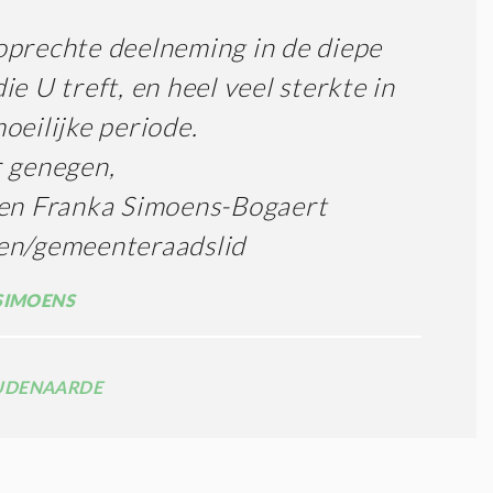
prechte deelneming in de diepe
ie U treft, en heel veel sterkte in
oeilijke periode.
 genegen,
 en Franka Simoens-Bogaert
en/gemeenteraadslid
SIMOENS
UDENAARDE