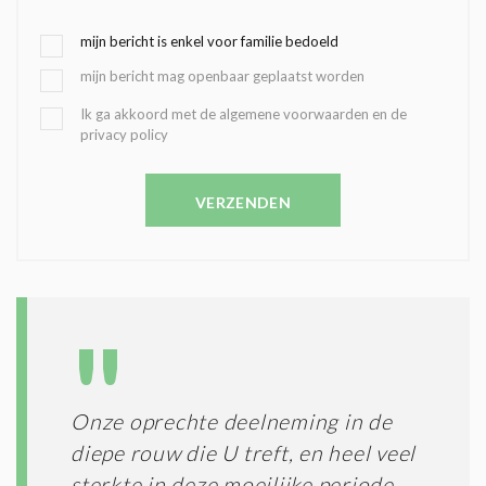
G
mijn bericht is enkel voor familie bedoeld
E
mijn bericht mag openbaar geplaatst worden
K
O
B
Ik ga akkoord met de algemene voorwaarden en de
Z
privacy policy
E
E
V
N
E
C
VERZENDEN
S
O
T
N
I
D
G
O
I
L
N
A
G
T
T
I
E
E
R
Onze oprechte deelneming in de
*
M
diepe rouw die U treft, en heel veel
E
N
sterkte in deze moeilijke periode.