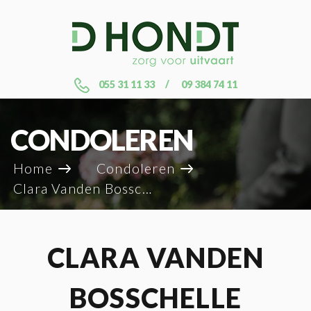
055 31 11 33
09 384 74 11
CONDOLEREN
Home
Condoleren
Clara Vanden Bosschelle
CLARA VANDEN
BOSSCHELLE