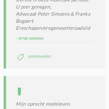
E
U zeer genegen,
N
Advocaat Peter Simoens & Franka
C
O
Bogaert
N
Ereschepen/eregemeenteraadslid
D
I
PETER SIMOENS
T
I
E
S
OUDENAARDE
*
Mijn oprecht medeleven.