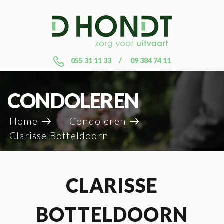
055 31 11 33
09 384 74 11
CONDOLEREN
Home
Condoleren
Clarisse Botteldoorn
CLARISSE
BOTTELDOORN