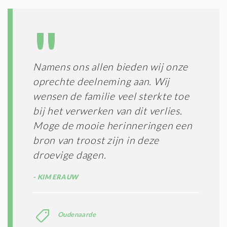
O
I
L
N
A
G
T
T
I
E
E
R
Namens ons allen bieden wij onze
*
M
oprechte deelneming aan. Wij
E
N
wensen de familie veel sterkte toe
E
bij het verwerken van dit verlies.
N
Moge de mooie herinneringen een
C
O
bron van troost zijn in deze
N
droevige dagen.
D
I
KIM ERAUW
T
I
E
S
Oudenaarde
*