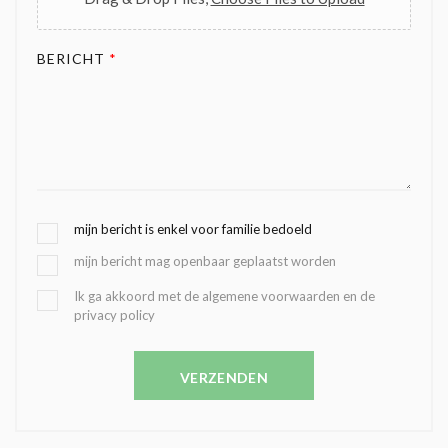
BERICHT
*
G
mijn bericht is enkel voor familie bedoeld
E
mijn bericht mag openbaar geplaatst worden
K
O
B
Ik ga akkoord met de algemene voorwaarden en de
Z
privacy policy
E
E
V
N
E
C
VERZENDEN
S
O
T
N
I
D
G