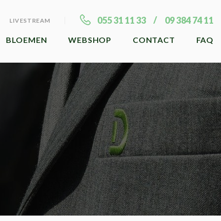
055 31 11 33
09 384 74 11
LIVESTREAM
BLOEMEN
WEBSHOP
CONTACT
FAQ