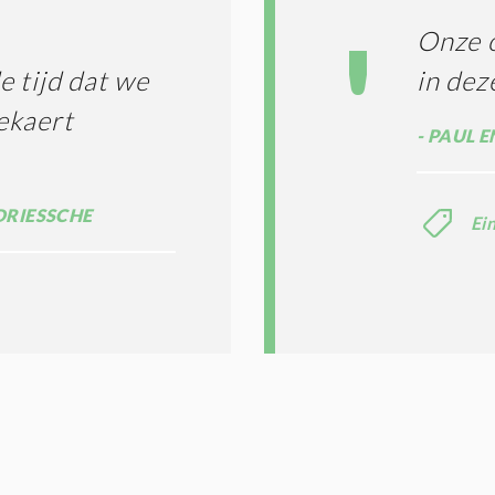
Onze o
 tijd dat we
in dez
ekaert
PAUL E
DRIESSCHE
Ei