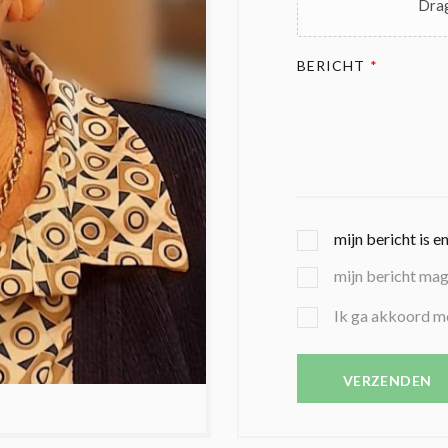
Drag
BERICHT
*
G
mijn bericht is e
E
mijn bericht ma
K
O
B
Ik ga akkoord m
Z
E
E
V
N
E
VERZENDEN
C
S
O
T
N
I
D