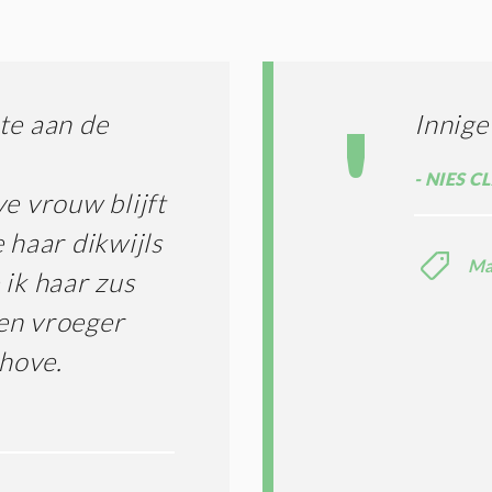
G
O
I
L
N
A
G
T
T
I
te aan de
Innige
E
E
R
*
M
NIES C
e vrouw blijft
E
N
 haar dikwijls
E
Ma
N
 ik haar zus
C
O
en vroeger
N
khove.
D
I
T
I
E
S