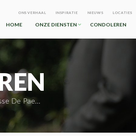
ONS VERHAAL
INSPIRATIE
NIEUWS
LOCATIES
HOME
ONZE DIENSTEN
CONDOLEREN
REN
e De Paermentier