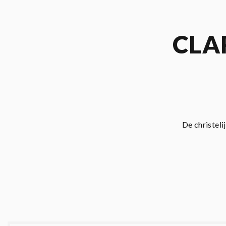
CLA
De christel