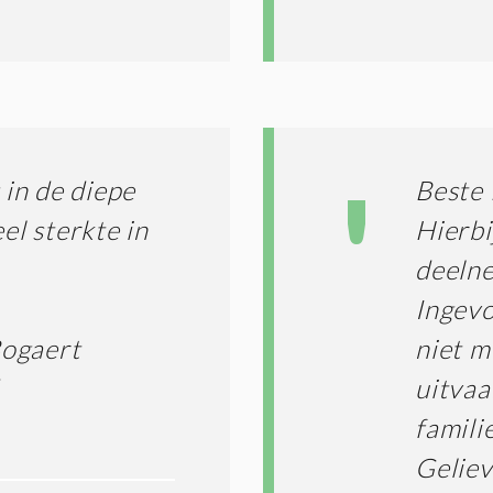
*
in de diepe
Beste 
el sterkte in
Hierbi
deelne
Ingevo
Bogaert
niet m
uitvaa
familie
Geliev