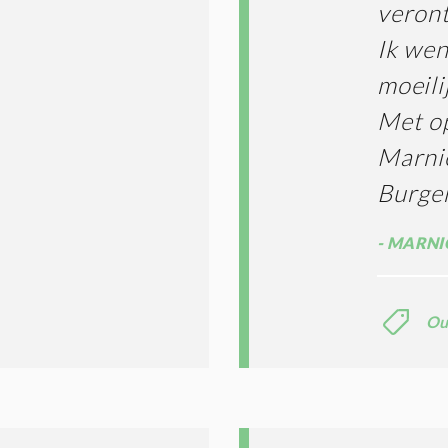
veront
Ik wen
moeili
Met o
Marni
Burge
MARNIC
Ou