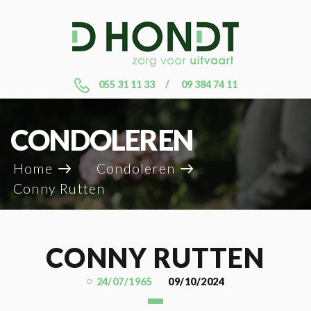
055 31 11 33
09 384 74 11
CONDOLEREN
Home
Condoleren
Conny Rutten
CONNY RUTTEN
24/07/1965
09/10/2024