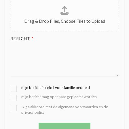
Drag & Drop Files,
Choose Files to Upload
BERICHT
*
G
mijn bericht is enkel voor familie bedoeld
E
mijn bericht mag openbaar geplaatst worden
K
O
B
Ik ga akkoord met de algemene voorwaarden en de
Z
privacy policy
E
E
V
N
E