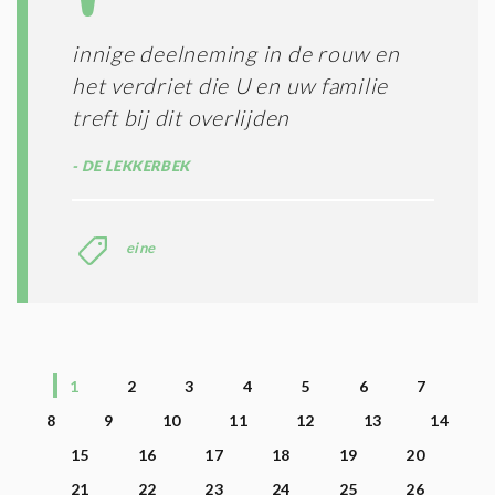
innige deelneming in de rouw en
het verdriet die U en uw familie
treft bij dit overlijden
DE LEKKERBEK
eine
1
2
3
4
5
6
7
8
9
10
11
12
13
14
15
16
17
18
19
20
21
22
23
24
25
26