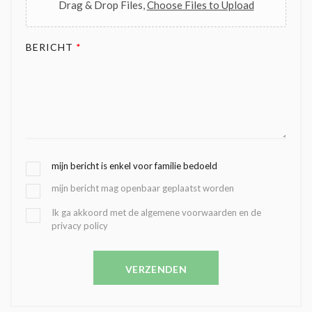
Drag & Drop Files,
Choose Files to Upload
BERICHT
*
G
mijn bericht is enkel voor familie bedoeld
E
mijn bericht mag openbaar geplaatst worden
K
O
B
Ik ga akkoord met de algemene voorwaarden en de
Z
privacy policy
E
E
V
N
E
C
VERZENDEN
S
O
T
N
I