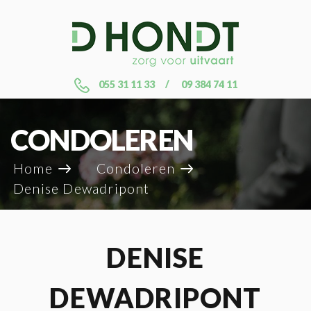
055 31 11 33
09 384 74 11
CONDOLEREN
Home
Condoleren
Denise Dewadripont
DENISE
DEWADRIPONT