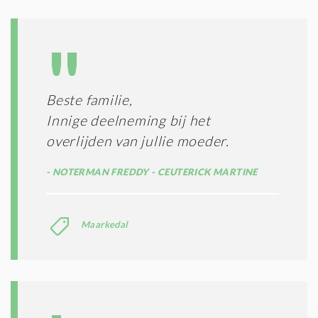
D
G
O
I
L
N
A
G
T
T
I
E
E
R
Beste familie,
*
M
Innige deelneming bij het
E
N
overlijden van jullie moeder.
E
N
NOTERMAN FREDDY - CEUTERICK MARTINE
C
O
N
Maarkedal
D
I
T
I
E
S
*