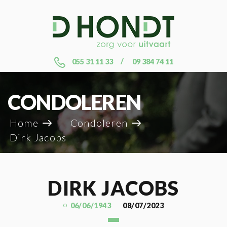
055 31 11 33
09 384 74 11
CONDOLEREN
Home
Condoleren
Dirk Jacobs
DIRK JACOBS
06/06/1943
08/07/2023