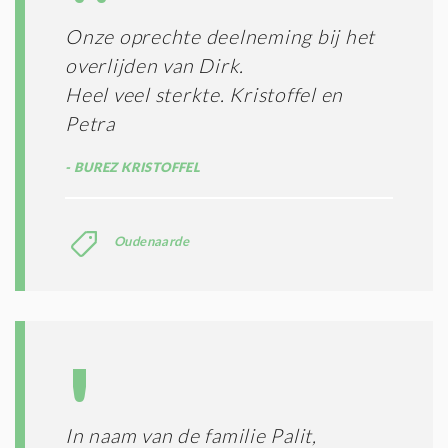
I
E
E
R
Onze oprechte deelneming bij het
*
M
overlijden van Dirk.
E
N
Heel veel sterkte. Kristoffel en
E
Petra
N
C
BUREZ KRISTOFFEL
O
N
D
I
Oudenaarde
T
I
E
S
*
In naam van de familie Palit,