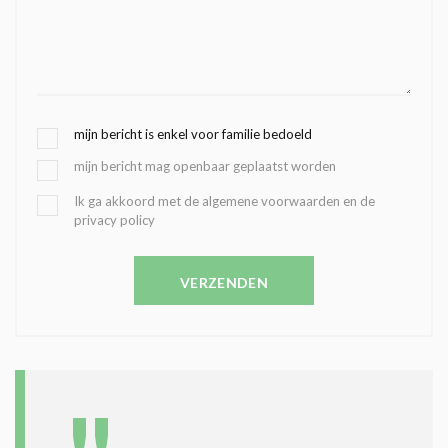
G
mijn bericht is enkel voor familie bedoeld
E
mijn bericht mag openbaar geplaatst worden
K
O
B
Ik ga akkoord met de algemene voorwaarden en de
Z
privacy policy
E
E
V
N
E
C
VERZENDEN
S
O
T
N
I
D
G
O
I
L
N
A
G
T
T