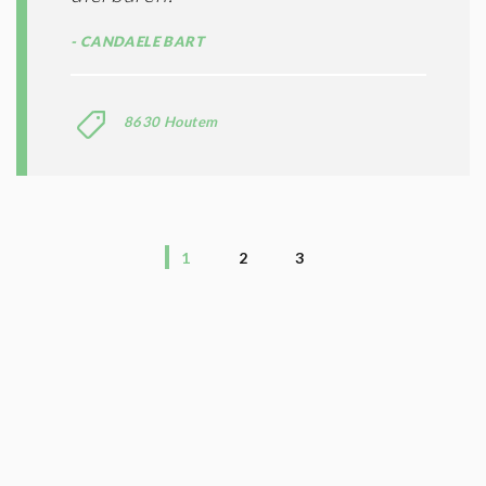
CANDAELE BART
8630 Houtem
1
2
3