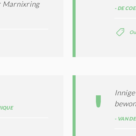
r Marnixring
DE COE
Ou
Innige
bewone
IQUE
VAN DE