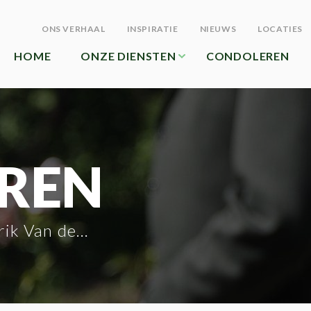
ONS VERHAAL
INSPIRATIE
NIEUWS
LOCATIES
HOME
ONZE DIENSTEN
CONDOLEREN
REN
 Van den Dooren