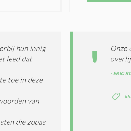
S
O
T
N
I
D
G
O
I
L
N
A
G
T
T
I
erbij hun innig
Onze o
E
E
R
t leed dat
overli
*
M
E
ERIC R
N
te toe in deze
E
N
C
kl
O
 woorden van
N
D
I
sten die zopas
T
I