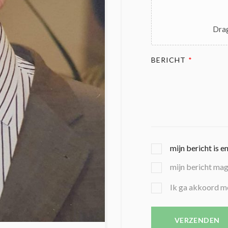
Drag
BERICHT
*
G
mijn bericht is e
E
mijn bericht ma
K
O
B
Ik ga akkoord m
Z
E
E
V
N
E
VERZENDEN
C