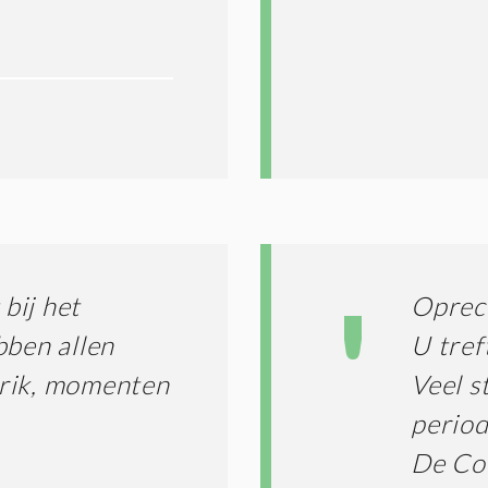
bij het
Oprech
bben allen
U tref
Erik, momenten
Veel s
perio
De Co