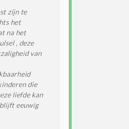
E
t zijn te
S
*
hts het
at na het
lsel , deze
kzaligheid van
nkbaarheid
kinderen die
Deze liefde kan
blijft eeuwig