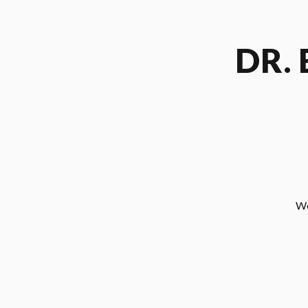
DR.
We