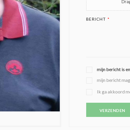
Drag
BERICHT
*
G
mijn bericht is e
E
mijn bericht ma
K
O
B
Ik ga akkoord m
Z
E
E
V
N
E
VERZENDEN
C
S
O
T
N
I
D