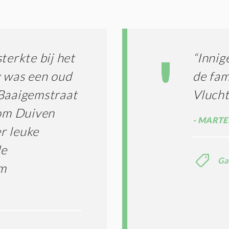
G
O
I
L
N
A
G
T
T
I
terkte bij het
“Innig
E
E
R
dy was een oud
de fam
*
M
 Baaigemstraat
Vluch
E
N
 om Duiven
E
MARTE
N
r leuke
C
O
de
N
Ga
em
D
I
T
I
E
S