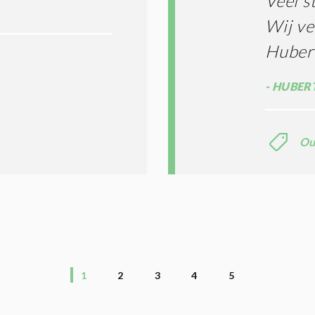
Veel s
Wij ve
Hubert
HUBERT
Ou
1
2
3
4
5