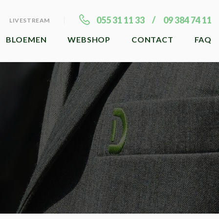
055 31 11 33
09 384 74 11
LIVESTREAM
BLOEMEN
WEBSHOP
CONTACT
FAQ