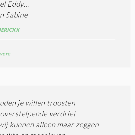
el Eddy…
n Sabine
IERICKX
vere
uden je willen troosten
t overstelpende verdriet
ij kunnen alleen maar zeggen