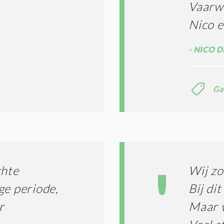
Vaarw
Nico e
NICO D
Ga
chte
Wij zo
ge periode,
Bij di
r
Maar w