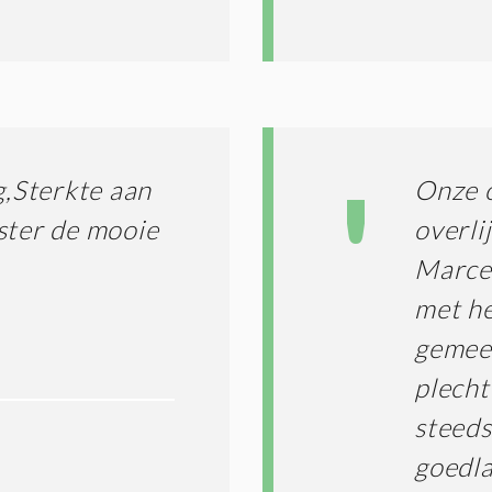
*
,Sterkte aan
Onze o
ster de mooie
overli
Marcel
met he
gemee
plecht
steeds
goedla