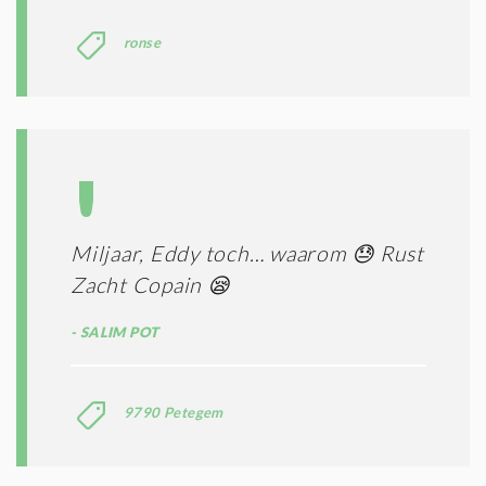
C
O
ronse
N
D
I
T
I
E
S
*
Miljaar, Eddy toch… waarom 😓 Rust
Zacht Copain 😪
SALIM POT
9790 Petegem