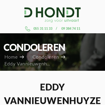
055 31 11 33
09 384 74 11
CONDOLEREN
Home
Condoleren
Eddy Vannieuwenhuyze
EDDY
VANNIEUWENHUYZE