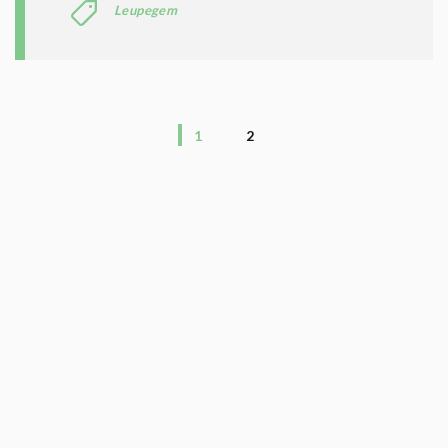
Leupegem
1
2