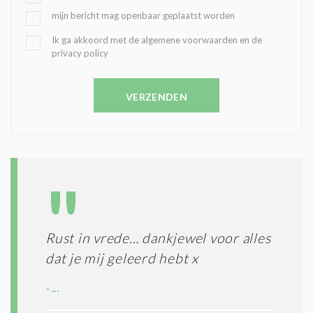
E
mijn bericht mag openbaar geplaatst worden
K
O
B
Ik ga akkoord met de algemene voorwaarden en de
Z
privacy policy
E
E
V
N
E
C
VERZENDEN
S
O
T
N
I
D
G
O
I
L
N
A
G
T
T
I
E
E
R
Rust in vrede… dankjewel voor alles
*
M
dat je mij geleerd hebt x
E
N
...
E
N