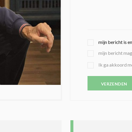
G
mijn bericht is e
E
mijn bericht ma
K
O
B
Ik ga akkoord m
Z
E
E
V
N
E
VERZENDEN
C
S
O
T
N
I
D
G
O
I
L
N
A
G
T