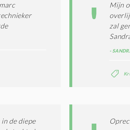
T
I
 marc
Mijn o
E
E
R
technieker
overli
*
M
rde
zal ge
E
N
Sandra
E
N
C
SANDR
O
N
D
I
Kr
T
I
E
S
*
in de diepe
Oprech