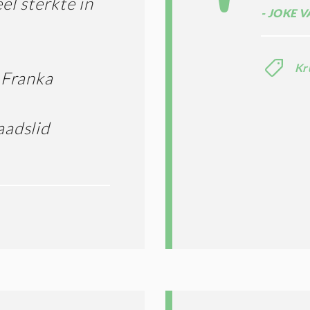
el sterkte in
JOKE V
Kr
 Franka
adslid