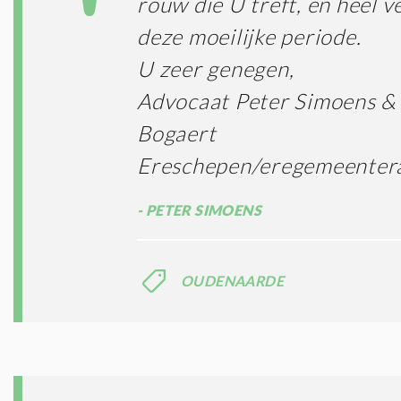
rouw die U treft, en heel ve
deze moeilijke periode.
U zeer genegen,
Advocaat Peter Simoens &
Bogaert
Ereschepen/eregemeentera
PETER SIMOENS
OUDENAARDE