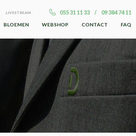
055 31 11 33
09 384 74 11
LIVESTREAM
BLOEMEN
WEBSHOP
CONTACT
FAQ