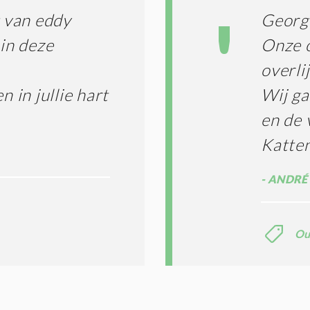
 van eddy
George
 in deze
Onze o
overli
in jullie hart
Wij ga
en de 
Katte
ANDRÉ 
Ou