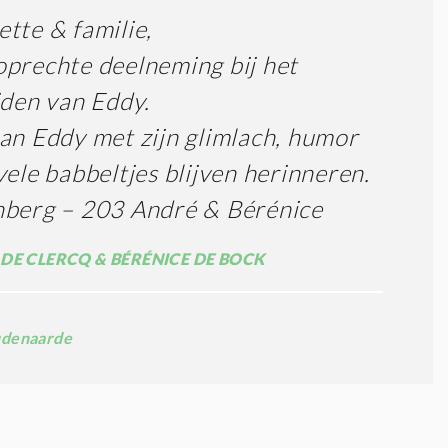
tte & familie,
prechte deelneming bij het
jden van Eddy.
an Eddy met zijn glimlach, humor
vele babbeltjes blijven herinneren.
nberg – 203 André & Bérénice
DE CLERCQ & BÉRÉNICE DE BOCK
denaarde