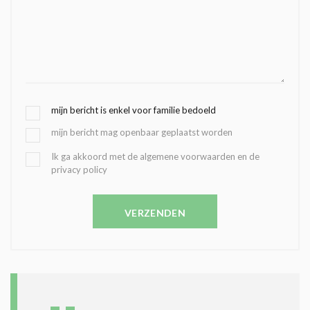
G
mijn bericht is enkel voor familie bedoeld
E
mijn bericht mag openbaar geplaatst worden
K
O
B
Ik ga akkoord met de algemene voorwaarden en de
Z
privacy policy
E
E
V
N
E
C
VERZENDEN
S
O
T
N
I
D
G
O
I
L
N
A
G