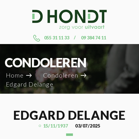
055 31 11 33
09 384 74 11
CONDOLEREN
Home
Condoleren
Edgard Delange
EDGARD DELANGE
15/11/1937
03/07/2025