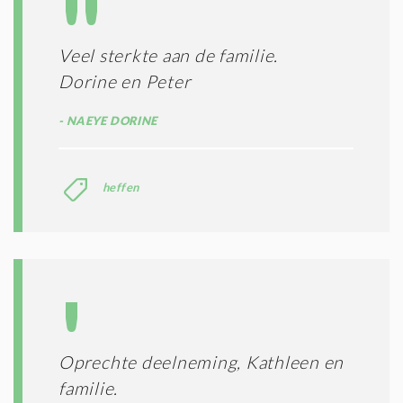
T
T
I
E
E
R
Veel sterkte aan de familie.
*
M
Dorine en Peter
E
N
NAEYE DORINE
E
N
C
O
heffen
N
D
I
T
I
E
S
*
Oprechte deelneming, Kathleen en
familie.