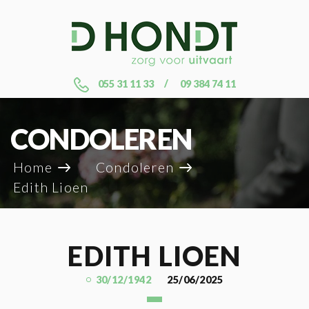
055 31 11 33
09 384 74 11
CONDOLEREN
Home
Condoleren
Edith Lioen
EDITH LIOEN
30/12/1942
25/06/2025