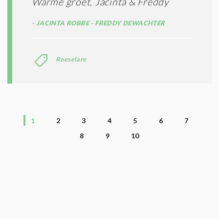
Warme groet, Jacinta & Freddy
JACINTA ROBBE - FREDDY DEWACHTER
Roeselare
1
2
3
4
5
6
7
8
9
10