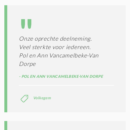
O
I
L
N
A
G
T
T
I
E
E
R
Onze oprechte deelneming.
*
M
Veel sterkte voor iedereen.
E
N
Pol en Ann Vancamelbeke-Van
E
Dorpe
N
C
POL EN ANN VANCAMELBEKE-VAN DORPE
O
N
D
I
Volkegem
T
I
E
S
*