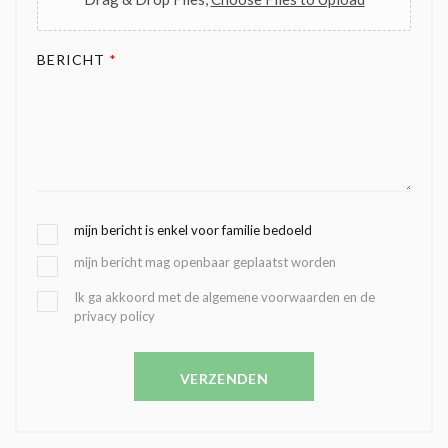
BERICHT
*
G
mijn bericht is enkel voor familie bedoeld
E
mijn bericht mag openbaar geplaatst worden
K
O
B
Ik ga akkoord met de algemene voorwaarden en de
Z
privacy policy
E
E
V
N
E
C
VERZENDEN
S
O
T
N
I
D
G