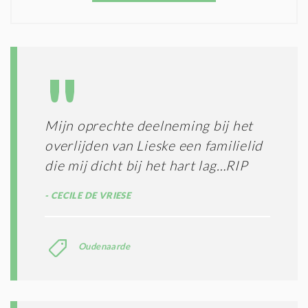
O
T
N
I
D
G
O
I
L
N
A
G
T
T
I
E
E
R
Mijn oprechte deelneming bij het
*
M
overlijden van Lieske een familielid
E
N
die mij dicht bij het hart lag…RIP
E
N
CECILE DE VRIESE
C
O
N
Oudenaarde
D
I
T
I
E