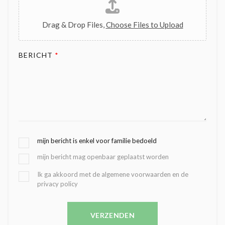
Drag & Drop Files,
Choose Files to Upload
BERICHT
*
G
mijn bericht is enkel voor familie bedoeld
E
mijn bericht mag openbaar geplaatst worden
K
O
B
Ik ga akkoord met de algemene voorwaarden en de
Z
privacy policy
E
E
V
N
E
C
VERZENDEN
S