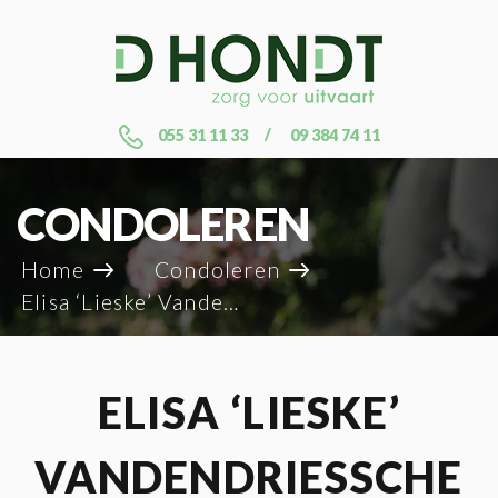
055 31 11 33
09 384 74 11
CONDOLEREN
Home
Condoleren
Elisa ‘Lieske’ Vandendriessche
ELISA ‘LIESKE’
VANDENDRIESSCHE