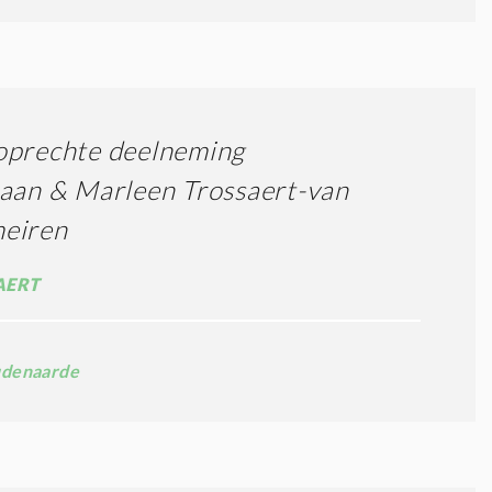
oprechte deelneming
aan & Marleen Trossaert-van
eiren
AERT
denaarde