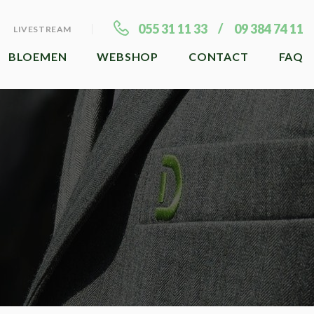
055 31 11 33
09 384 74 11
LIVESTREAM
BLOEMEN
WEBSHOP
CONTACT
FAQ