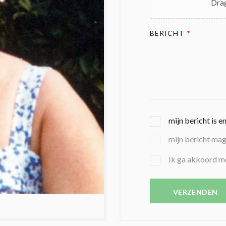
Drag
BERICHT
*
G
mijn bericht is e
E
mijn bericht ma
K
O
B
Ik ga akkoord m
Z
E
E
V
N
E
VERZENDEN
C
S
O
T
N
I
D