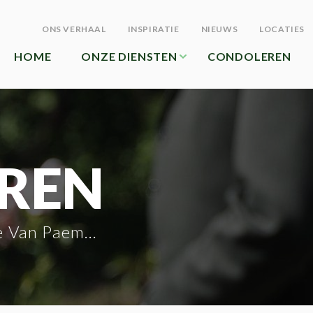
ONS VERHAAL
INSPIRATIE
NIEUWS
LOCATIES
HOME
ONZE DIENSTEN
CONDOLEREN
REN
e Van Paemel