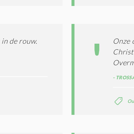
*
in de rouw.
Onze 
Christ
Overm
TROSS
Ou