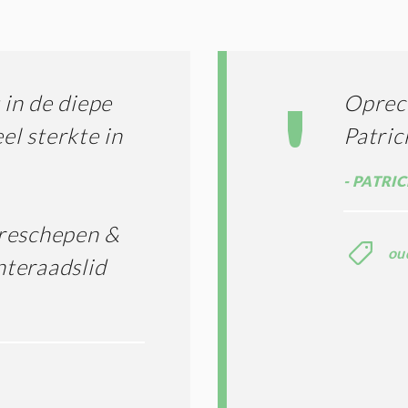
G
O
I
L
N
A
G
T
T
I
in de diepe
Oprec
E
E
R
el sterkte in
Patric
*
M
E
PATRIC
N
E
N
ereschepen &
C
ou
O
teraadslid
N
D
I
T
I
E
S