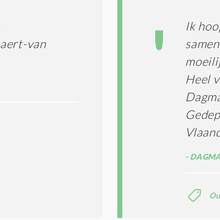
Ik hoo
aert-van
samen 
moeilij
Heel v
Dagma
Gedep
Vlaan
DAGMA
Ou