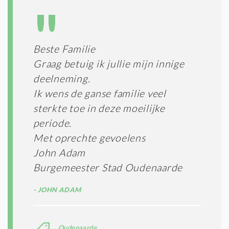
N
A
G
T
T
I
E
E
R
Beste Familie
*
M
Graag betuig ik jullie mijn innige
E
N
deelneming.
E
Ik wens de ganse familie veel
N
sterkte toe in deze moeilijke
C
O
periode.
N
Met oprechte gevoelens
D
I
John Adam
T
Burgemeester Stad Oudenaarde
I
E
JOHN ADAM
S
*
Oudenaarde