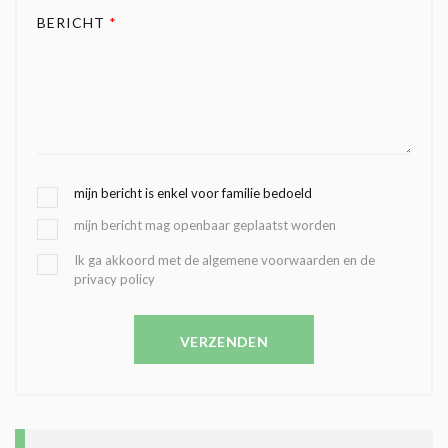
BERICHT
*
G
mijn bericht is enkel voor familie bedoeld
E
mijn bericht mag openbaar geplaatst worden
K
O
B
Ik ga akkoord met de algemene voorwaarden en de
Z
privacy policy
E
E
V
N
E
C
VERZENDEN
S
O
T
N
I
D
G
O
I
L