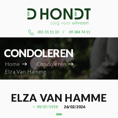
055 31 11 33
09 384 74 11
CONDOLEREN
Home
Condoleren
Elza Van Hamme
ELZA VAN HAMME
09/07/1938
26/02/2026