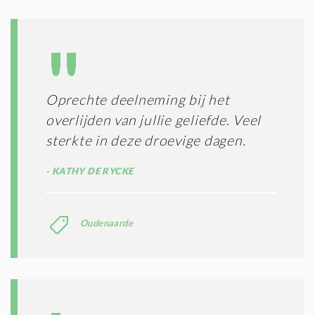
D
G
O
I
L
N
A
G
T
T
I
E
E
R
Oprechte deelneming bij het
*
M
overlijden van jullie geliefde. Veel
E
N
sterkte in deze droevige dagen.
E
N
KATHY DE RYCKE
C
O
N
Oudenaarde
D
I
T
I
E
S
*