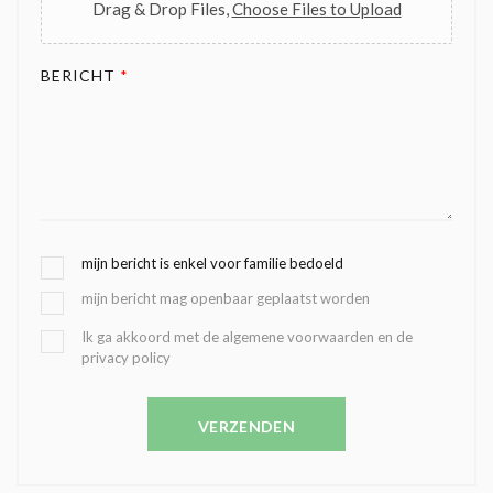
Drag & Drop Files,
Choose Files to Upload
BERICHT
*
G
mijn bericht is enkel voor familie bedoeld
E
mijn bericht mag openbaar geplaatst worden
K
O
B
Ik ga akkoord met de algemene voorwaarden en de
Z
privacy policy
E
E
V
N
E
C
VERZENDEN
S
O
T
N
I