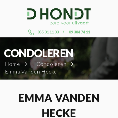
055 31 11 33
09 384 74 11
CONDOLEREN
Home
Condoleren
Emma Vanden Hecke
EMMA VANDEN
HECKE