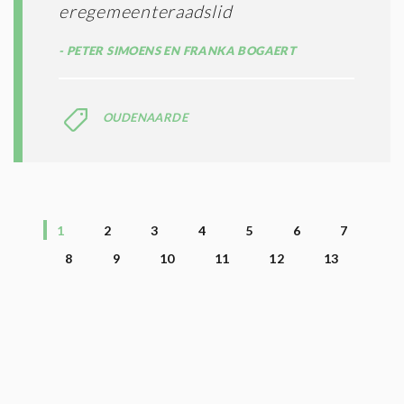
eregemeenteraadslid
PETER SIMOENS EN FRANKA BOGAERT
OUDENAARDE
1
2
3
4
5
6
7
8
9
10
11
12
13