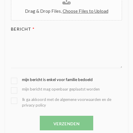
Drag & Drop Files,
Choose Files to Upload
BERICHT
*
G
mijn bericht is enkel voor familie bedoeld
E
mijn bericht mag openbaar geplaatst worden
K
O
B
Ik ga akkoord met de algemene voorwaarden en de
Z
privacy policy
E
E
V
N
E
C
VERZENDEN
S
O
T