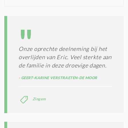
N
I
D
G
O
I
L
N
A
G
T
T
I
E
E
R
Onze oprechte deelneming bij het
*
M
overlijden van Eric. Veel sterkte aan
E
N
de familie in deze droevige dagen.
E
N
GEERT-KARINE VERSTRAETEN-DE MOOR
C
O
N
Zingem
D
I
T
I
E