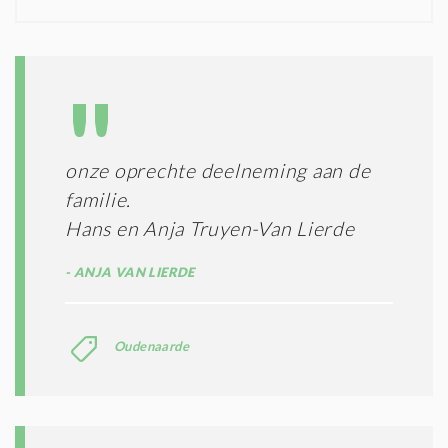
N
I
D
G
O
I
L
N
A
G
T
T
I
E
E
R
onze oprechte deelneming aan de
*
M
familie.
E
N
Hans en Anja Truyen-Van Lierde
E
N
ANJA VAN LIERDE
C
O
N
Oudenaarde
D
I
T
I
E