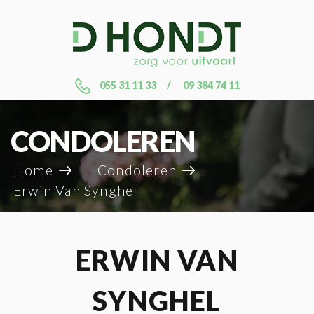
055 31 11 33
09 384 74 11
CONDOLEREN
Home
Condoleren
Erwin Van Synghel
ERWIN VAN
SYNGHEL