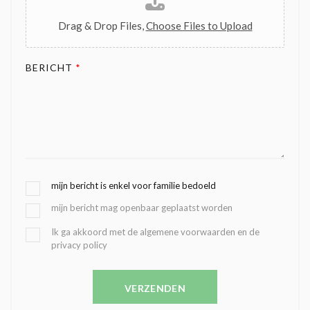
Drag & Drop Files,
Choose Files to Upload
BERICHT
*
G
mijn bericht is enkel voor familie bedoeld
E
mijn bericht mag openbaar geplaatst worden
K
O
B
Ik ga akkoord met de algemene voorwaarden en de
Z
privacy policy
E
E
V
N
E
C
VERZENDEN
S
O
T