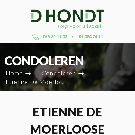
055 31 11 33
09 384 74 11
CONDOLEREN
Home
Condoleren
Etienne De Moerloose
ETIENNE DE
MOERLOOSE