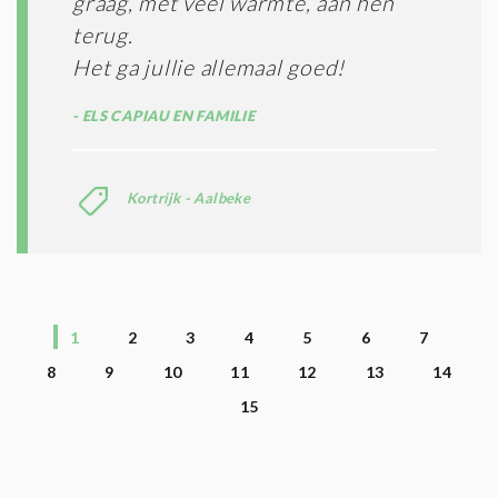
graag, met veel warmte, aan hen
terug.
Het ga jullie allemaal goed!
ELS CAPIAU EN FAMILIE
Kortrijk - Aalbeke
1
2
3
4
5
6
7
8
9
10
11
12
13
14
15