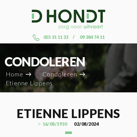
055 31 11 33
09 384 74 11
CONDOLEREN
Home
Condoleren
Etienne Lippens
ETIENNE LIPPENS
16/08/1930
02/08/2024