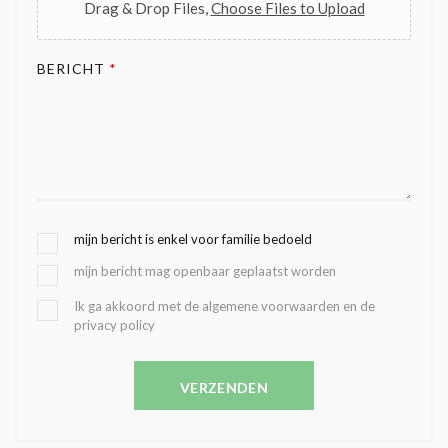
Drag & Drop Files,
Choose Files to Upload
BERICHT
*
G
mijn bericht is enkel voor familie bedoeld
E
mijn bericht mag openbaar geplaatst worden
K
O
B
Ik ga akkoord met de algemene voorwaarden en de
Z
privacy policy
E
E
V
N
E
C
VERZENDEN
S
O
T
N
I