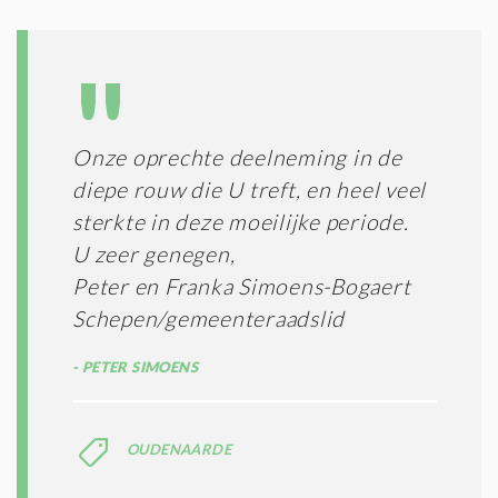
D
G
O
I
L
N
A
G
T
T
I
E
E
R
Onze oprechte deelneming in de
*
M
diepe rouw die U treft, en heel veel
E
N
sterkte in deze moeilijke periode.
E
U zeer genegen,
N
Peter en Franka Simoens-Bogaert
C
O
Schepen/gemeenteraadslid
N
D
PETER SIMOENS
I
T
I
E
OUDENAARDE
S
*