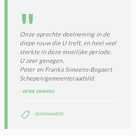
L
N
A
G
T
T
I
E
E
R
Onze oprechte deelneming in de
*
M
diepe rouw die U treft, en heel veel
E
N
sterkte in deze moeilijke periode.
E
U zeer genegen,
N
Peter en Franka Simoens-Bogaert
C
O
Schepen/gemeenteraadslid
N
D
PETER SIMOENS
I
T
I
E
OUDENAARDE
S
*