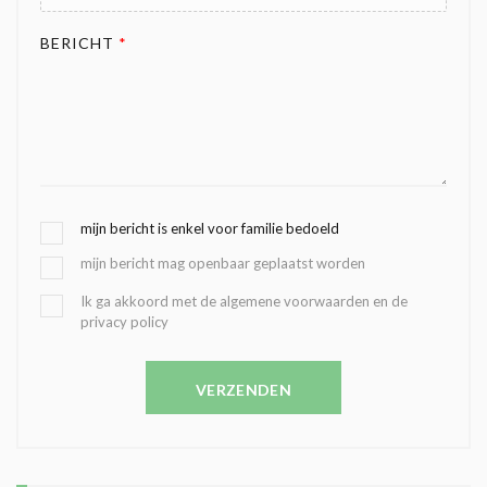
BERICHT
*
G
mijn bericht is enkel voor familie bedoeld
E
mijn bericht mag openbaar geplaatst worden
K
O
B
Ik ga akkoord met de algemene voorwaarden en de
Z
privacy policy
E
E
V
N
E
C
VERZENDEN
S
O
T
N
I
D
G
O
I