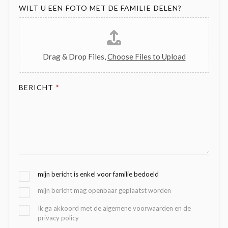
WILT U EEN FOTO MET DE FAMILIE DELEN?
Drag & Drop Files,
Choose Files to Upload
BERICHT
*
G
mijn bericht is enkel voor familie bedoeld
E
mijn bericht mag openbaar geplaatst worden
K
O
B
Ik ga akkoord met de algemene voorwaarden en de
Z
privacy policy
E
E