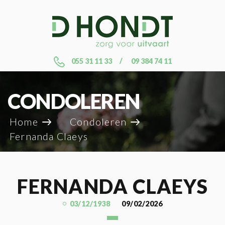
055 31 11 33
09 384 74 11
CONDOLEREN
Home
Condoleren
Fernanda Claeys
FERNANDA CLAEYS
03/12/1938
09/02/2026