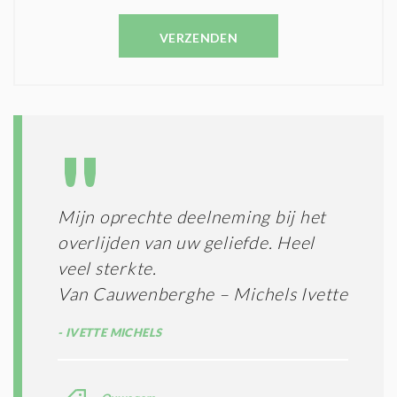
V
N
E
C
VERZENDEN
S
O
T
N
I
D
G
O
I
L
N
A
G
T
T
I
E
E
R
Mijn oprechte deelneming bij het
*
M
overlijden van uw geliefde. Heel
E
N
veel sterkte.
E
Van Cauwenberghe – Michels Ivette
N
C
IVETTE MICHELS
O
N
D
I