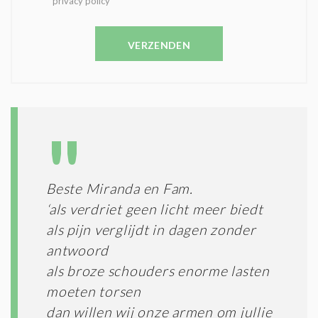
privacy policy
E
E
V
N
E
C
VERZENDEN
S
O
T
N
I
D
G
O
I
L
N
A
G
T
T
I
E
E
R
Beste Miranda en Fam.
*
M
‘als verdriet geen licht meer biedt
E
N
als pijn verglijdt in dagen zonder
E
antwoord
N
als broze schouders enorme lasten
C
O
moeten torsen
N
dan willen wij onze armen om jullie
D