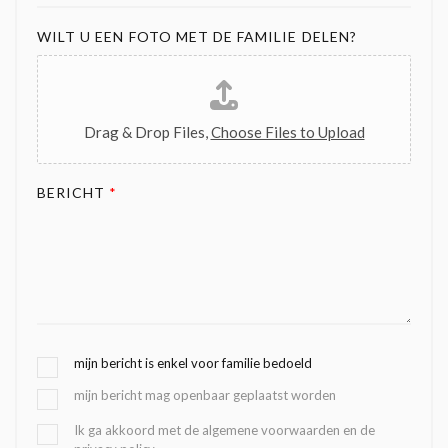
WILT U EEN FOTO MET DE FAMILIE DELEN?
Drag & Drop Files,
Choose Files to Upload
BERICHT
*
G
mijn bericht is enkel voor familie bedoeld
E
mijn bericht mag openbaar geplaatst worden
K
O
B
Ik ga akkoord met de algemene voorwaarden en de
Z