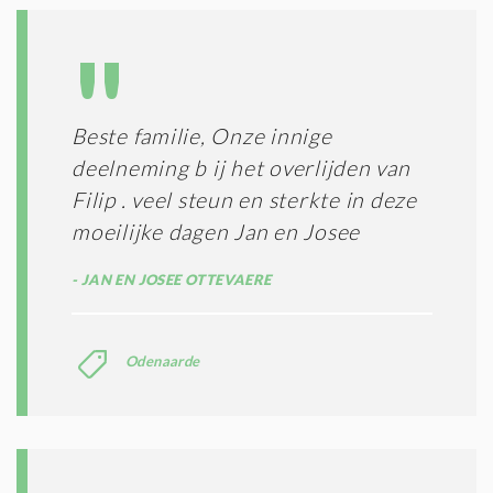
O
I
L
N
A
G
T
T
I
E
E
R
Beste familie, Onze innige
*
M
deelneming b ij het overlijden van
E
N
Filip . veel steun en sterkte in deze
E
moeilijke dagen Jan en Josee
N
C
JAN EN JOSEE OTTEVAERE
O
N
D
I
Odenaarde
T
I
E
S
*