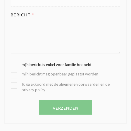
BERICHT
*
G
mijn bericht is enkel voor familie bedoeld
E
mijn bericht mag openbaar geplaatst worden
K
O
B
Ik ga akkoord met de algemene voorwaarden en de
Z
privacy policy
E
E
V
N
E
C
VERZENDEN
S
O
T
N
I
D
G