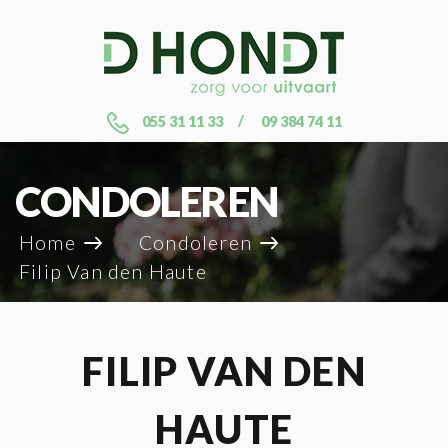
055 31 11 33
09 384 74 11
CONDOLEREN
Home
Condoleren
Filip Van den Haute
FILIP VAN DEN
HAUTE